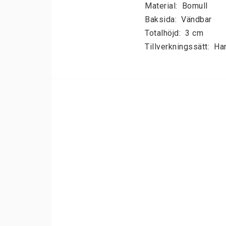
Material:  Bomull

Ryamattor
Silkewilton
Baksida:  Vändbar

Totalhöjd:  3 cm

Silkerya
Aria
Tillverkningssätt:  H
Vintage design
Harmoni
Flatvävda mattor