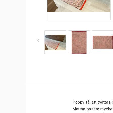
Halkskydd
Designermattor
Moderna Maskinvävda
Patchwork mattor
Mattor
Marocko
Poppy tål att tvättas 
Kantning av gångmattor
Kristallkronor
Mattan passar mycket 