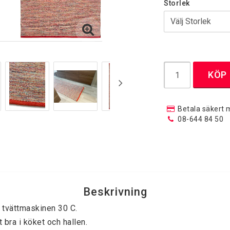
Storlek
Handknutna Mattor
Heltäckningsmat
Moderna Handknutna Mattor
Orientaliska mattor
KÖP
Stora Salongsmattor
Betala säkert 
08-644 84 50
Runda Mattor
Trasmattor /
Bomullsgarnmat
Runda Silkewilton
Runda Ryamattor
Runda Ullmattor
Beskrivning
i tvättmaskinen 30 C.

Kristallplafonder
Plastmattor
bra i köket och hallen.
