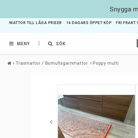
Snygga ma
MATTOR TILL LÅGA PRISER 14 DAGARS ÖPPET KÖP FRI FRAKT V
MENY
SÖK
Trasmattor / Bomullsgarnmattor
Poppy multi
Badrumsmattor
Barnmattor
Gångmattor
Gångmattor på met
Gångmattor med g
baksida
Silkewilton