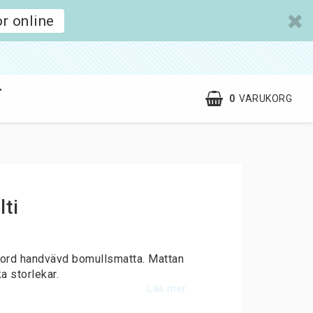
r online
T
0
VARUKORG
Kontaktformulär
ta
ti
jord handvävd bomullsmatta. Mattan
a storlekar.
Läs mer...