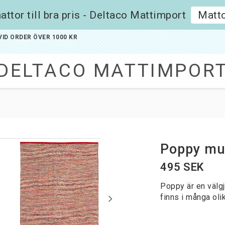
ttor till bra pris - Deltaco Mattimport
Matto
ID ORDER ÖVER 1000 KR
DELTACO MATTIMPOR
Entrémattor
Inne och utemat
Entrémattor på metervara
Poppy mul
495 SEK
ervara
Handvävda Ullmattor
Tjocka Ullmattor
Poppy är en välg
ummerad
Kelimmattor
finns i många olik
Bollmattor
Röllakanmattor