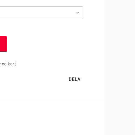
tor
med kort
tor
DELA