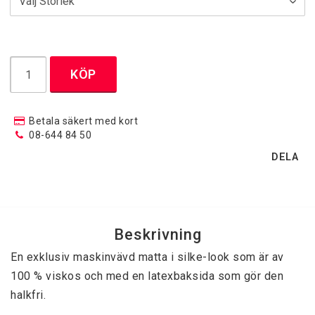
Designermattor
Handknutna Mattor
KÖP
Heltäckningsmattor
Betala säkert med kort
08-644 84 50
DELA
Moderna Maskinvävda Mattor
Patchwork mattor
Beskrivning
En exklusiv maskinvävd matta i silke-look som är av 
Runda Mattor
100 % viskos och med en latexbaksida som gör den 
halkfri. 

Trasmattor / Bomullsgarnmattor