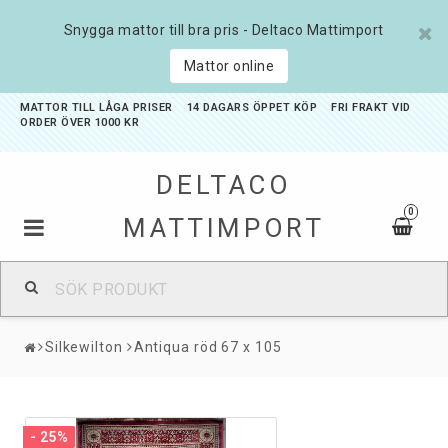
Snygga mattor till bra pris - Deltaco Mattimport
Mattor online
MATTOR TILL LÅGA PRISER 14 DAGARS ÖPPET KÖP FRI FRAKT VID
ORDER ÖVER 1000 KR
DELTACO
0
MATTIMPORT
Badrumsmattor
Silkewilton
Antiqua röd 67 x 105
Barnmattor
Entrémattor
- 25%