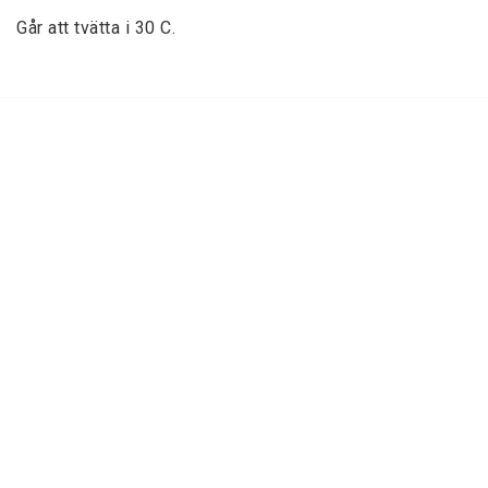
Går att tvätta i 30 C. 
Kantning av gångmattor
Kristallkronor
Kristallplafonder
Plastmattor
Ryamattor
Silkewilton