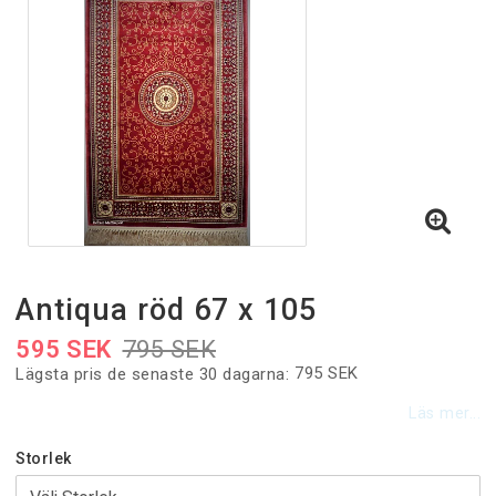
Inne och utematta
Gångmattor
Gångmattor på metervara
Handvävda Ullmattor
Antiqua röd 67 x 105
595 SEK
795 SEK
Tjocka Ullmattor
795 SEK
Lägsta pris de senaste 30 dagarna
Läs mer...
Halkskydd
Storlek