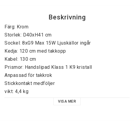
Beskrivning
Kantning av gångmattor
Färg: Krom

Storlek: D40xH41 cm

Kristallkronor
Sockel: 8xG9 Max 15W Ljuskällor ingår 

Kedja: 120 cm med takkopp

Kristallplafonder
Kabel: 130 cm

Prismor: Handslipad Klass 1 K9 kristall

Anpassad för takkrok

Plastmattor
Stickkontakt medföljer

vikt: 4,4 kg

Ryamattor
VISA MER
OBS: Prismorna är ej monterad på stommen för att 
undvika skador vid transport!

Silkewilton