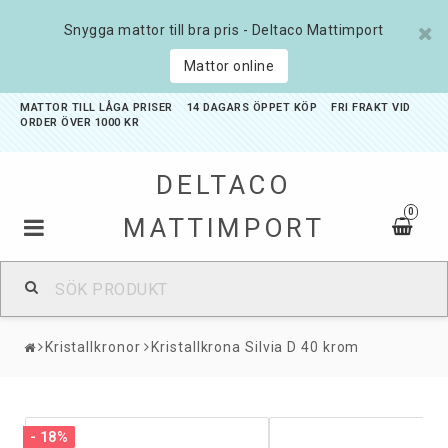
Snygga mattor till bra pris - Deltaco Mattimport
Mattor online
MATTOR TILL LÅGA PRISER 14 DAGARS ÖPPET KÖP FRI FRAKT VID
ORDER ÖVER 1000 KR
DELTACO
0
MATTIMPORT
Badrumsmattor
Kristallkronor
Kristallkrona Silvia D 40 krom
Barnmattor
Entrémattor
- 18%