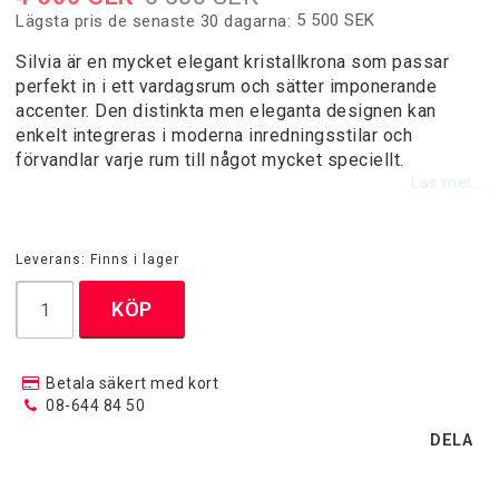
5 500 SEK
Lägsta pris de senaste 30 dagarna
Designermattor
Silvia är en mycket elegant kristallkrona som passar
perfekt in i ett vardagsrum och sätter imponerande
Handknutna Mattor
accenter. Den distinkta men eleganta designen kan
enkelt integreras i moderna inredningsstilar och
förvandlar varje rum till något mycket speciellt.
Heltäckningsmattor
Läs mer...
Moderna Maskinvävda Mattor
Leverans:
Finns i lager
KÖP
Patchwork mattor
Betala säkert med kort
08-644 84 50
Runda Mattor
DELA
Trasmattor / Bomullsgarnmattor