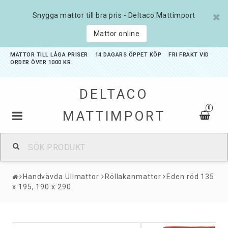
Snygga mattor till bra pris - Deltaco Mattimport
Mattor online
MATTOR TILL LÅGA PRISER 14 DAGARS ÖPPET KÖP FRI FRAKT VID
ORDER ÖVER 1000 KR
DELTACO
0
MATTIMPORT
Badrumsmattor
Handvävda Ullmattor
Röllakanmattor
Eden röd 135
Barnmattor
x 195, 190 x 290
Entrémattor