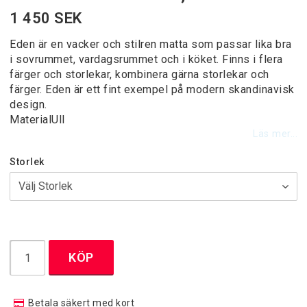
Designermattor
1 450 SEK
Eden är en vacker och stilren matta som passar lika bra
i sovrummet, vardagsrummet och i köket. Finns i flera
Handknutna Mattor
färger och storlekar, kombinera gärna storlekar och
färger. Eden är ett fint exempel på modern skandinavisk
design.
Heltäckningsmattor
MaterialUll
Läs mer...
Moderna Maskinvävda Mattor
Storlek
Patchwork mattor
Runda Mattor
KÖP
Trasmattor / Bomullsgarnmattor
Betala säkert med kort