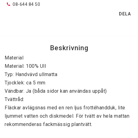
08-644 84 50
DELA
Kantning av gångmattor
Kristallkronor
Beskrivning
Material

Kristallplafonder
Material: 100% Ull

Typ: Handvävd ullmatta

Plastmattor
Tjocklek: ca 5 mm

Vändbar: Ja (båda sidor kan användas uppåt)

Tvättråd:

Ryamattor
Fläckar avlägsnas med en ren ljus frottéhandduk, lite 
ljummet vatten och diskmedel. För tvätt av hela mattan 
Silkewilton
rekommenderas fackmässig plantvätt.