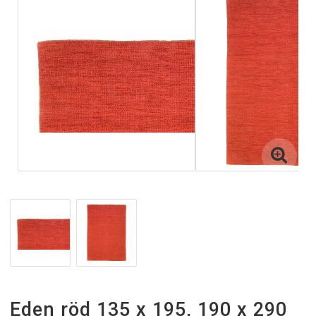
Inne och utematta
Gångmattor
Gångmattor på metervara
Handvävda Ullmattor
Tjocka Ullmattor
Halkskydd
Eden röd 135 x 195, 190 x 290