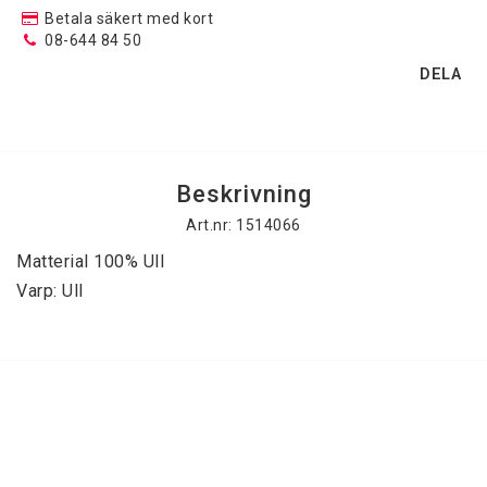
Betala säkert med kort
08-644 84 50
Kantning av gångmattor
DELA
Kristallkronor
Beskrivning
Kristallplafonder
Art.nr: 1514066
Matterial 100% Ull 

Plastmattor
Varp: Ull
Ryamattor
Silkewilton