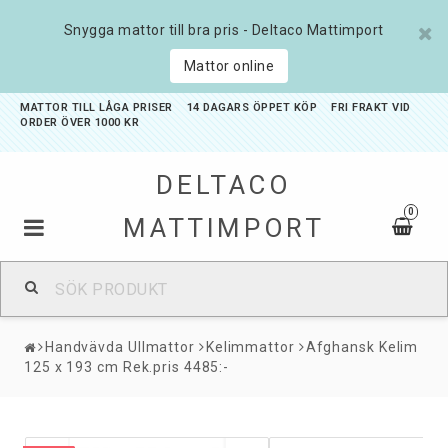
Snygga mattor till bra pris - Deltaco Mattimport
Mattor online
MATTOR TILL LÅGA PRISER 14 DAGARS ÖPPET KÖP FRI FRAKT VID
ORDER ÖVER 1000 KR
DELTACO
0
MATTIMPORT
Badrumsmattor
Handvävda Ullmattor
Kelimmattor
Afghansk Kelim
Barnmattor
125 x 193 cm Rek.pris 4485:-
Entrémattor