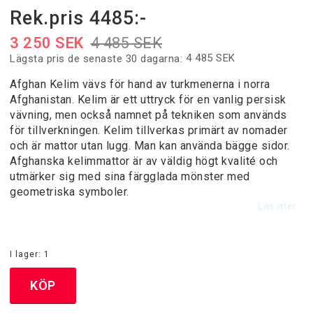
Rek.pris 4485:-
Designermattor
3 250 SEK
4 485 SEK
4 485 SEK
Lägsta pris de senaste 30 dagarna
Handknutna Mattor
Afghan Kelim vävs för hand av turkmenerna i norra
Afghanistan. Kelim är ett uttryck för en vanlig persisk
Heltäckningsmattor
vävning, men också namnet på tekniken som används
för tillverkningen. Kelim tillverkas primärt av nomader
och är mattor utan lugg. Man kan använda bägge sidor.
Moderna Maskinvävda Mattor
Afghanska kelimmattor är av väldig högt kvalité och
utmärker sig med sina färgglada mönster med
geometriska symboler.
Läs mer...
Patchwork mattor
I lager: 1
Runda Mattor
KÖP
Trasmattor / Bomullsgarnmattor