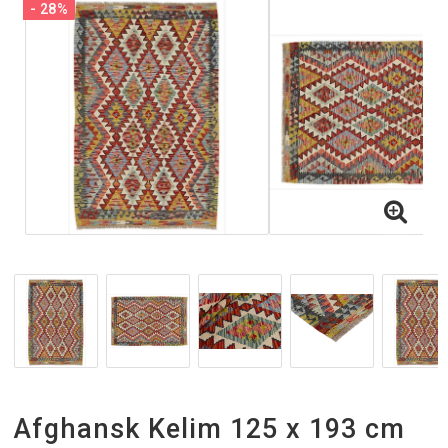
- 28%
Inne och utematta
Gångmattor
Gångmattor på metervara
Handvävda Ullmattor
Tjocka Ullmattor
Halkskydd
Afghansk Kelim 125 x 193 cm