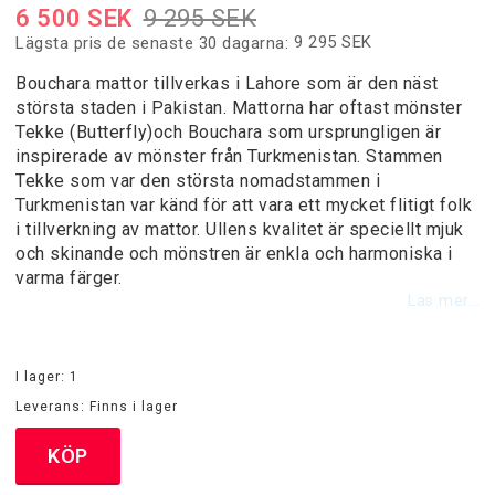
6 500 SEK
9 295 SEK
Designermattor
9 295 SEK
Lägsta pris de senaste 30 dagarna
Bouchara mattor tillverkas i Lahore som är den näst
Handknutna Mattor
största staden i Pakistan. Mattorna har oftast mönster
Tekke (Butterfly)och Bouchara som ursprungligen är
inspirerade av mönster från Turkmenistan. Stammen
Heltäckningsmattor
Tekke som var den största nomadstammen i
Turkmenistan var känd för att vara ett mycket flitigt folk
i tillverkning av mattor. Ullens kvalitet är speciellt mjuk
Moderna Maskinvävda Mattor
och skinande och mönstren är enkla och harmoniska i
varma färger.
Läs mer...
Patchwork mattor
I lager: 1
Runda Mattor
Leverans:
Finns i lager
KÖP
Trasmattor / Bomullsgarnmattor