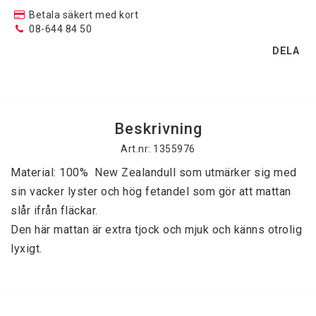
Betala säkert med kort
08-644 84 50
Kantning av gångmattor
DELA
Kristallkronor
Beskrivning
Kristallplafonder
Art.nr: 1355976
Material: 100%  New Zealandull som utmärker sig med 
Plastmattor
sin vacker lyster och hög fetandel som gör att mattan 
slår ifrån fläckar.

Den här mattan är extra tjock och mjuk och känns otrolig 
Ryamattor
Silkewilton