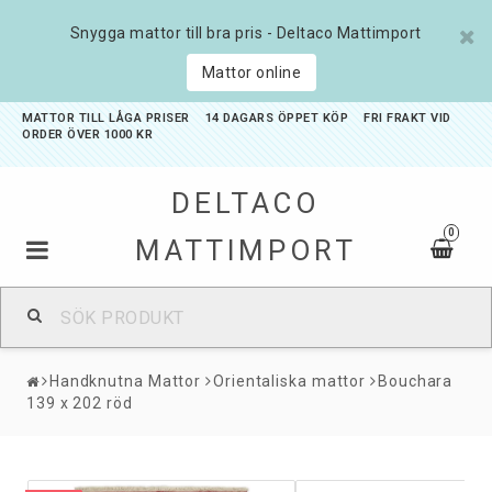
Snygga mattor till bra pris - Deltaco Mattimport
Mattor online
MATTOR TILL LÅGA PRISER 14 DAGARS ÖPPET KÖP FRI FRAKT VID
ORDER ÖVER 1000 KR
DELTACO
0
MATTIMPORT
Badrumsmattor
Handknutna Mattor
Orientaliska mattor
Bouchara
Barnmattor
139 x 202 röd
Entrémattor