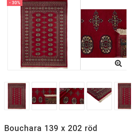
- 30%
Inne och utematta
Gångmattor
Gångmattor på metervara
Handvävda Ullmattor
Tjocka Ullmattor
Halkskydd
Bouchara 139 x 202 röd