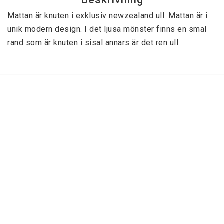
Mattan är knuten i exklusiv newzealand ull. Mattan är i 
Kantning av gångmattor
unik modern design. I det ljusa mönster finns en smal 
Kristallkronor
Kristallplafonder
Plastmattor
Ryamattor
Silkewilton