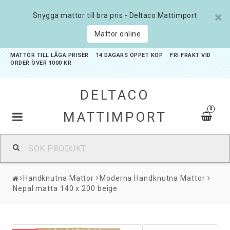
Snygga mattor till bra pris - Deltaco Mattimport
Mattor online
MATTOR TILL LÅGA PRISER 14 DAGARS ÖPPET KÖP FRI FRAKT VID
ORDER ÖVER 1000 KR
DELTACO
0
MATTIMPORT
Badrumsmattor
Handknutna Mattor
Moderna Handknutna Mattor
Barnmattor
Nepal matta 140 x 200 beige
Entrémattor