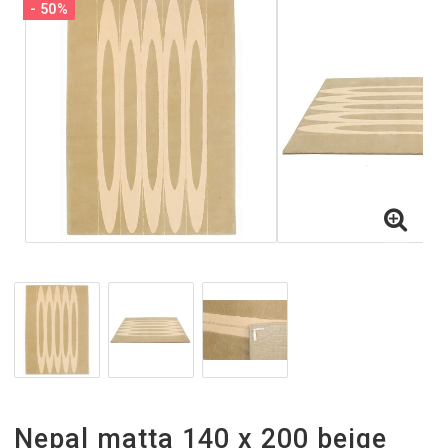
- 50%
Inne och utematta
Gångmattor
Gångmattor på metervara
Handvävda Ullmattor
Tjocka Ullmattor
Halkskydd
Nepal matta 140 x 200 beige