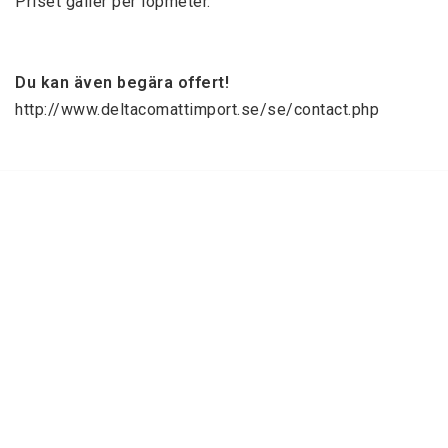
Priset gäller per löpmeter.

Kantning av gångmattor
Du kan även begära offert!
Kristallkronor
OBS! 
Köp till kantning under artikelgruppen
 kantning av 
gångmattor.
Kristallplafonder
Plastmattor
Ryamattor
Silkewilton